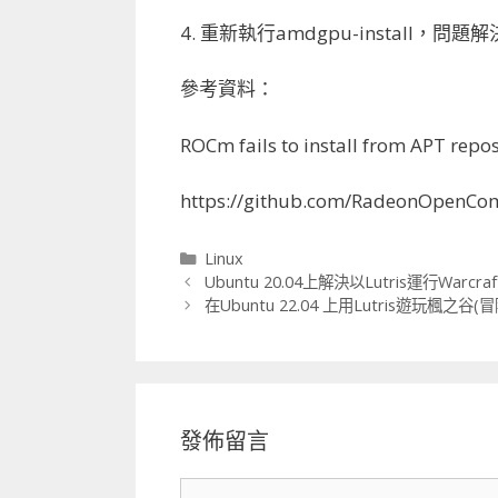
4. 重新執行amdgpu-install，問題
參考資料：
ROCm fails to install from APT repo
https://github.com/RadeonOpenCo
分
Linux
類
Ubuntu 20.04上解決以Lutris運行Warc
在Ubuntu 22.04 上用Lutris遊玩楓之谷(
發佈留言
留