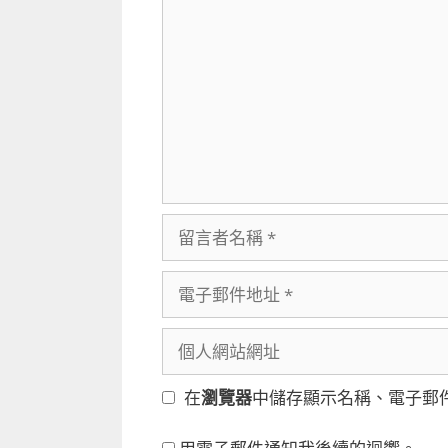
言
留
言
者
電
名
子
稱
郵
個
件
人
地
網
在
瀏覽器
中儲存顯示名稱、電子郵
址
站
網