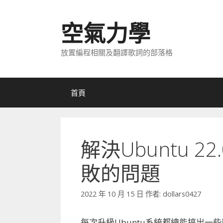
跳
至
空氣力學
主
要
放置編程相關及翻譯歌詞的部落格
內
容
首頁
解決Ubuntu 2
敗的問題
2022 年 10 月 15 日
作者:
dollars0427
每次升級Ubuntu系統都總能搞出一些