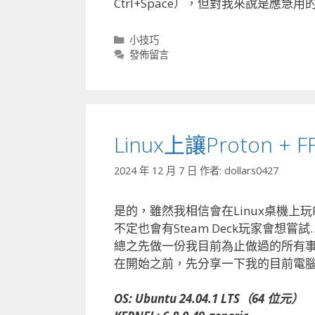
Ctrl+Space），但對我來說是應
分
小技巧
類
發佈留言
Linux上讓Proton
2024 年 12 月 7 日
作者:
dollars0427
是的，雖然我相信會在Linux桌機上
不定也會有Steam Deck玩家會想嘗試
總之先做一份我目前為止做過的所有
在開始之前，先分享一下我的目前電
OS: Ubuntu 24.04.1 LTS（64 位元）