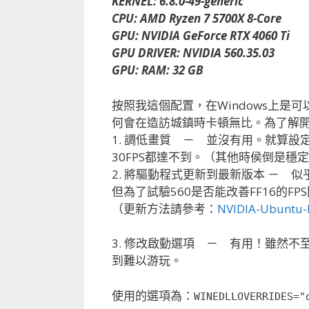
KERNEL: 6.8.0-49-generic
CPU: AMD Ryzen 7 5700X 8-Core
GPU: NVIDIA GeForce RTX 4060 Ti
GPU DRIVER: NVIDIA 560.35.03
GPU: RAM: 32 GB
按照我這個配置，在Windows上是可以
何會在造訪城鎮時卡頓無比。為了解
1. 調低畫質 － 並沒有用。就算
30FPS都達不到。（其他時侯倒是穩定6
2. 將驅動程式更新到最新版本 － 似乎
但為了試驗560是否能改善FF16的FP
（更新方法請參考：
NVIDIA-Ubuntu-
3. 修改啟動選項 － 有用！雖然不
到難以游玩。
使用的選項為：
WINEDLLOVERRIDES="