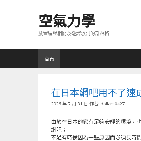
跳
至
空氣力學
主
要
放置編程相關及翻譯歌詞的部落格
內
容
首頁
在日本網吧用不了速
2026 年 7 月 31 日
作者:
dollars0427
由於在日本的家有足夠安靜的環境，
網吧；
不過有時侯因為一些原因而必須長時