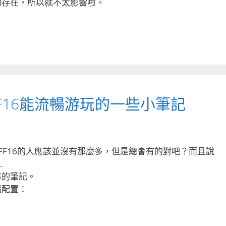
急用的存在，所以就不太影響啦。
 + FF16能流暢游玩的一些小筆記
玩FF16的人應該並沒有那麼多，但是總會有的對吧？而且說
…
事的筆記。
腦配置：