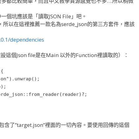
學很多都比較簡單，而且中文教學資源感覺也不多….所以稍微
個坑應該是「讀取JSON File」吧。
，所以在這裡推薦一款名為serde_json的第三方套件，應該
1.0.1/dependencies
這個Json file是在Main 以外的Function裡讀取的）：
t{
son").unwrap();
e);
erde_json::from_reader(reader)?;
含了”target.json”裡面的一切內容。要使用回傳的這個