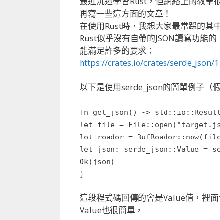
最近沉迷學習Rust，但網絡上的教
再寫一些這方面的文章！
在使用Rust時，我想大家最常踩的其中一
Rust似乎沒有自帶的JSON讀寫功能的
能滿足許多的要求：
https://crates.io/crates/serde_json/
以下是使用serde_json的簡單例子（假設
fn get_json() -> std::io::Resul
let file = File::open("target.j
let reader = BufReader::new(fil
let json: serde_json::Value = s
Ok(json)
}
這段程式碼回傳的會是Value值，裡面包
Value也很簡單，