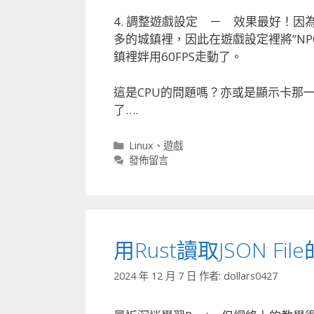
4. 調整遊戲設定 － 效果最好！因
多的城鎮裡，因此在遊戲設定裡將”NP
鎮裡姅用60FPS走動了。
這是CPU的問題嗎？亦或是顯示卡那
了….
分
Linux
、
遊戲
類
發佈留言
用Rust讀取JSON Fil
2024 年 12 月 7 日
作者:
dollars0427