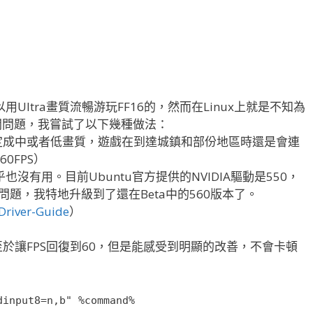
用Ultra畫質流暢游玩FF16的，然而在Linux上就是不知為
開問題，我嘗試了以下幾種做法：
設定成中或者低畫質，遊戲在到達城鎮和部份地區時還是會連
0FPS）
也沒有用。目前Ubuntu官方提供的NVIDIA驅動是550，
S問題，我特地升級到了還在Beta中的560版本了。
Driver-Guide
）
至於讓FPS回復到60，但是能感受到明顯的改善，不會卡頓
dinput8=n,b" %command%