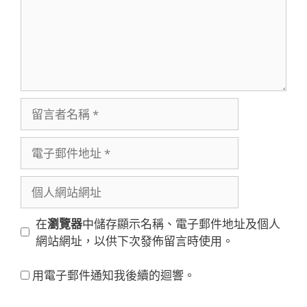
留
言
者
電
名
子
稱
郵
個
件
人
地
網
在
瀏覽器
中儲存顯示名稱、電子郵件地址及個人
址
站
網站網址，以供下次發佈留言時使用。
網
址
用電子郵件通知我後續的迴響。