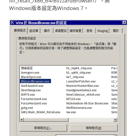
III/_retail_/x86_64/BlizzardBrowser/），將
Windows版本設定為Windows 7。