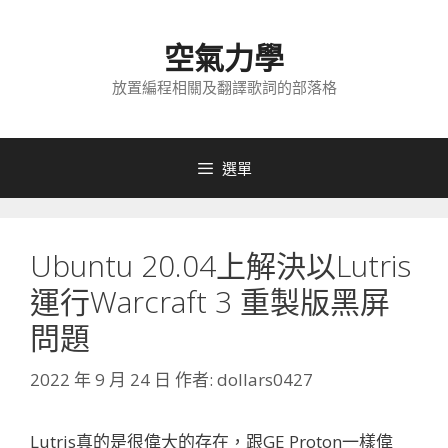
跳
至
空氣力學
主
要
放置編程相關及翻譯歌詞的部落格
內
容
選單
Ubuntu 20.04上解決以Lutris
運行Warcraft 3 重製版黑屏
問題
2022 年 9 月 24 日
作者:
dollars0427
Lutris真的是很偉大的存在，跟GE Proton一樣偉