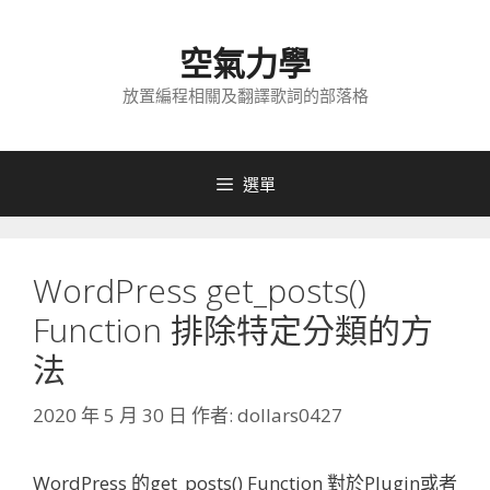
跳
至
空氣力學
主
要
放置編程相關及翻譯歌詞的部落格
內
容
選單
WordPress get_posts()
Function 排除特定分類的方
法
2020 年 5 月 30 日
作者:
dollars0427
WordPress 的get_posts() Function 對於Plugin或者