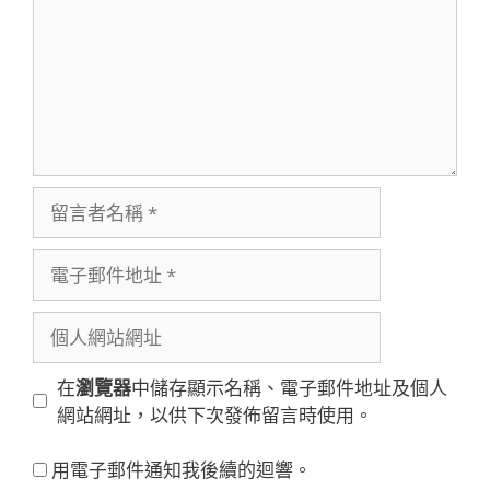
留
言
者
電
名
子
稱
郵
個
件
人
地
網
在
瀏覽器
中儲存顯示名稱、電子郵件地址及個人
址
站
網站網址，以供下次發佈留言時使用。
網
址
用電子郵件通知我後續的迴響。