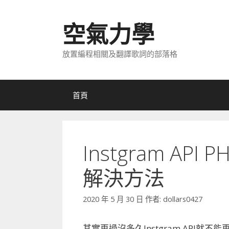
跳
至
空氣力學
主
要
放置編程相關及翻譯歌詞的部落格
內
容
首頁
Instgram API P
解決方法
2020 年 5 月 30 日
作者:
dollars0427
其實再過沒多久Instgram API