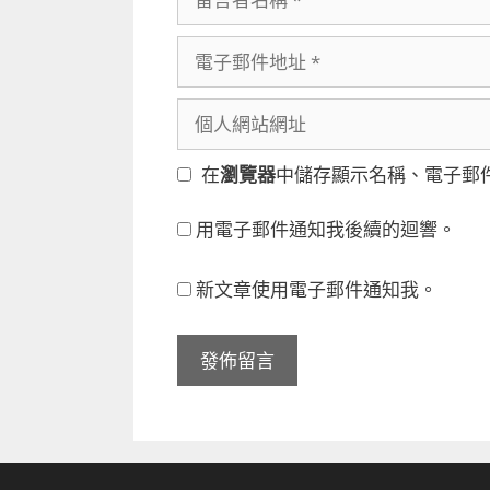
言
者
電
名
子
稱
郵
個
件
人
地
網
在
瀏覽器
中儲存顯示名稱、電子郵
址
站
網
用電子郵件通知我後續的迴響。
址
新文章使用電子郵件通知我。