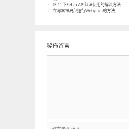
類
IE 11下Fetch API無法使用的解決方法
在專案裡局部運行Webpack的方法
發佈留言
留
言
留