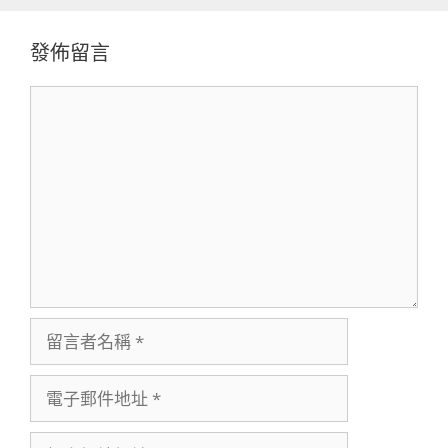
發佈留言
留
言
留
言
者
電
名
子
稱
郵
個