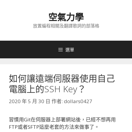
跳
至
空氣力學
主
要
放置編程相關及翻譯歌詞的部落格
內
容
選單
如何讓遠端伺服器使用自己
電腦上的SSH Key？
2020 年 5 月 30 日
作者:
dollars0427
習慣用Git在伺服器上部署網站後，已經不想再用
FTP或者SFTP這麼老套的方法來做事了。