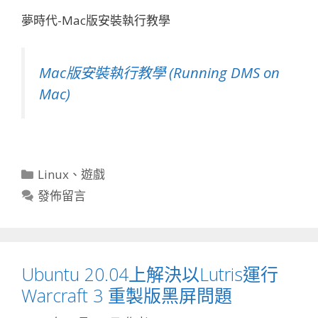
夢時代-Mac版安裝執行教學
Mac版安裝執行教學 (Running DMS on
Mac)
分
Linux
、
遊戲
類
發佈留言
Ubuntu 20.04上解決以Lutris運行
Warcraft 3 重製版黑屏問題