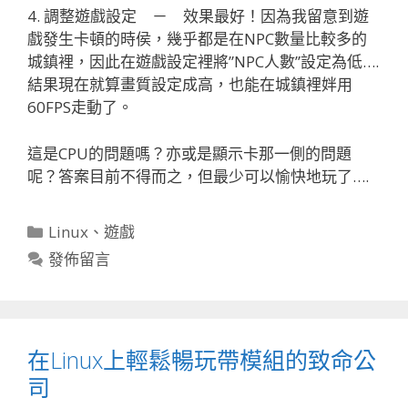
4. 調整遊戲設定 － 效果最好！因為我留意到遊
戲發生卡頓的時侯，幾乎都是在NPC數量比較多的
城鎮裡，因此在遊戲設定裡將”NPC人數”設定為低….
結果現在就算畫質設定成高，也能在城鎮裡姅用
60FPS走動了。
這是CPU的問題嗎？亦或是顯示卡那一側的問題
呢？答案目前不得而之，但最少可以愉快地玩了….
分
Linux
、
遊戲
類
發佈留言
在Linux上輕鬆暢玩帶模組的致命公
司