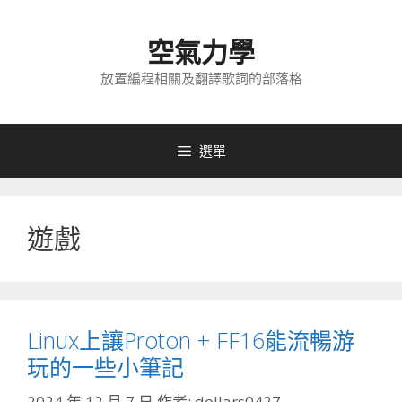
跳
至
空氣力學
主
要
放置編程相關及翻譯歌詞的部落格
內
容
選單
遊戲
Linux上讓Proton + FF16能流暢游
玩的一些小筆記
2024 年 12 月 7 日
作者:
dollars0427