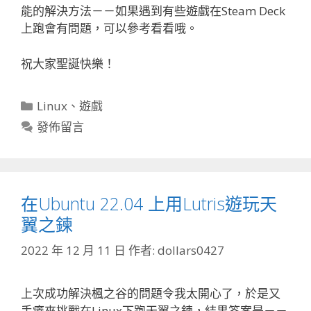
能的解決方法－－如果遇到有些遊戲在Steam Deck
上跑會有問題，可以參考看看哦。
祝大家聖誕快樂！
分
Linux
、
遊戲
類
發佈留言
在Ubuntu 22.04 上用Lutris遊玩天
翼之鍊
2022 年 12 月 11 日
作者:
dollars0427
上次成功解決楓之谷的問題令我太開心了，於是又
手癢來挑戰在Linux下跑天翼之鍊，結果答案是－－