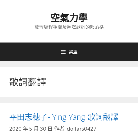
跳
至
空氣力學
主
要
放置編程相關及翻譯歌詞的部落格
內
容
選單
歌詞翻譯
平田志穗子- Ying Yang 歌詞翻譯
2020 年 5 月 30 日
作者:
dollars0427