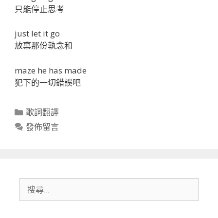
只能停止思考
just let it go
放棄那份執念和
maze he has made
犯下的一切錯誤吧
分
歌詞翻譯
類
發佈留言
搜
尋: