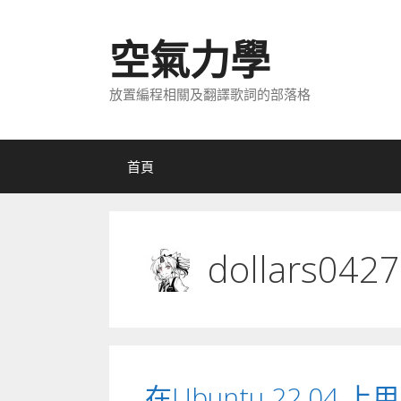
跳
至
空氣力學
主
要
放置編程相關及翻譯歌詞的部落格
內
容
首頁
dollars0427
在Ubuntu 22.04 