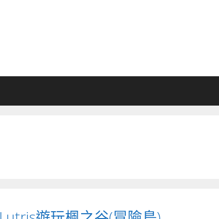
上用Lutris遊玩楓之谷(冒險島)